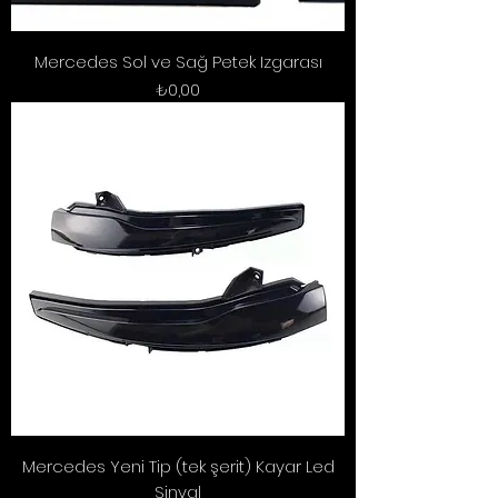
Mercedes Sol ve Sağ Petek Izgarası
Fiyat
₺0,00
Mercedes Yeni Tip (tek şerit) Kayar Led
Sinyal