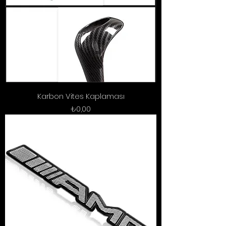
Karbon Vites Kaplaması
Fiyat
₺0,00