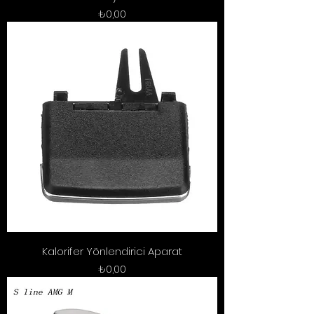
Fiyat
₺0,00
Kalorifer Yönlendirici Aparat
Fiyat
₺0,00