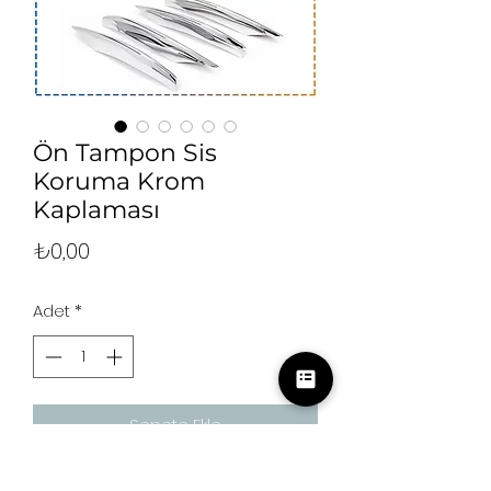
Ön Tampon Sis
Koruma Krom
Kaplaması
Fiyat
₺0,00
Adet
*
Sepete Ekle
Uyumlu modeller; Mercedes C