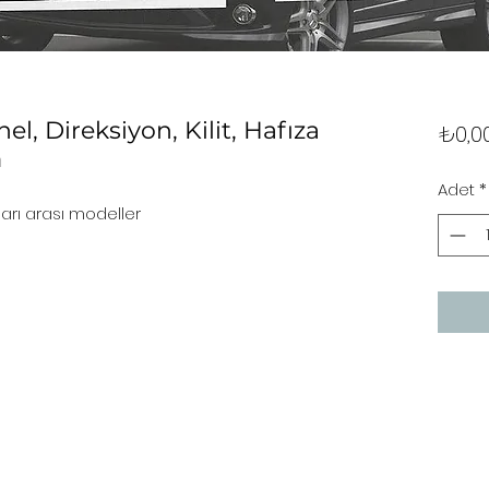
l, Direksiyon, Kilit, Hafıza
₺0,0
m
Adet
*
ları arası modeller