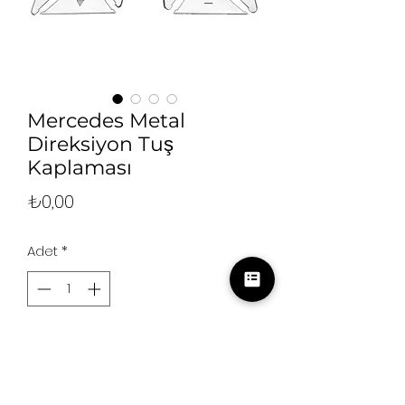
Mercedes Metal
Direksiyon Tuş
Kaplaması
Fiyat
₺0,00
Adet
*
Sepete Ekle
Kare Yeni Tip Model